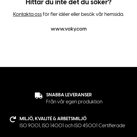
Hittar du inte det du söker?
Kontakta oss
för fler idéer eller besök vår hemsida.
www.voky.com
SNABBA LEVERANSER
Från vår egen produktion
MILJÖ, KVALITÉ & ARBETSMILJÖ
ISO 9001, ISO 14001 och ISO 45001 Certifierade