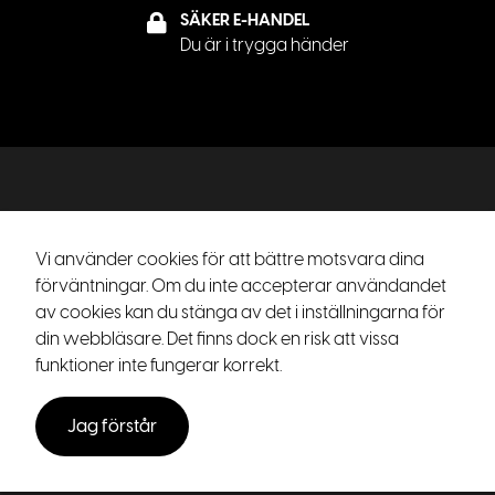
SÄKER E-HANDEL
Du är i trygga händer
Vi använder cookies för att bättre motsvara dina
förväntningar. Om du inte accepterar användandet
Driftas av Voky AB — voky.com
av cookies kan du stänga av det i inställningarna för
Gillbergagatan 40 | 58273 Linköping
din webbläsare. Det finns dock en risk att vissa
Org. nr 556815-9072
funktioner inte fungerar korrekt.
Jag förstår
Allmänna villkor Voky AB
Copyright © 2026
— Förvaltas av voky.com