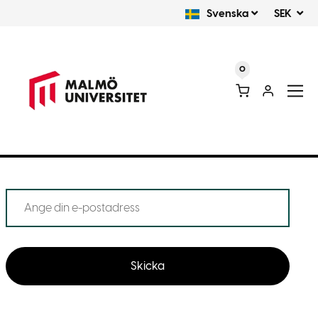
Svenska
SEK
0
Skicka